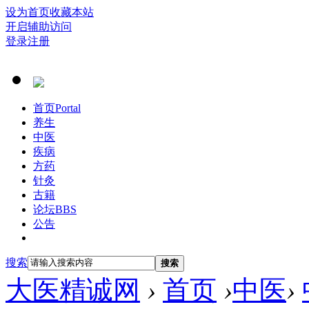
设为首页
收藏本站
开启辅助访问
登录
注册
首页
Portal
养生
中医
疾病
方药
针灸
古籍
论坛
BBS
公告
搜索
搜索
大医精诚网
›
首页
›
中医
›