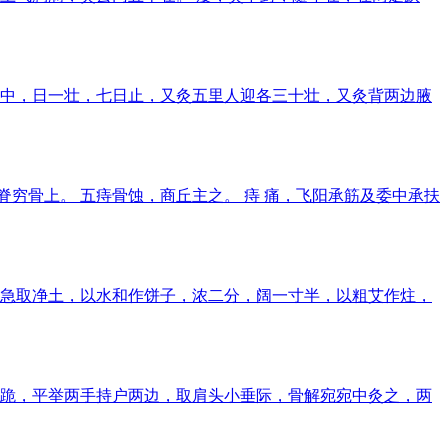
宛宛中，日一壮，七日止，又灸五里人迎各三十壮，又灸背两边腋
脊穷骨上。 五痔骨蚀，商丘主之。 痔 痛，飞阳承筋及委中承扶
急取净土，以水和作饼子，浓二分，阔一寸半，以粗艾作炷，
跪，平举两手持户两边，取肩头小垂际，骨解宛宛中灸之，两