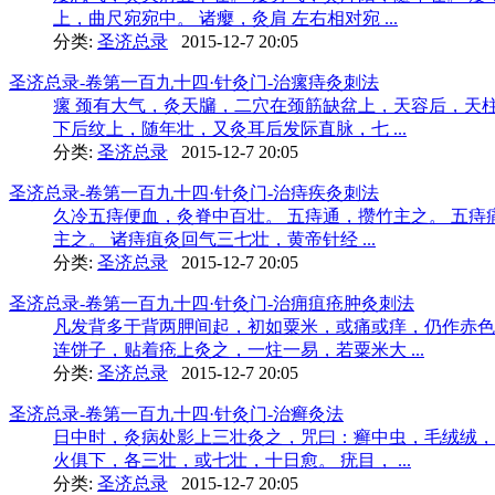
上，曲尺宛宛中。 诸瘿，灸肩 左右相对宛 ...
分类:
圣济总录
2015-12-7 20:05
圣济总录-卷第一百九十四·针灸门-治瘰痔灸刺法
瘰 颈有大气，灸天牖，二穴在颈筋缺盆上，天容后，天
下后纹上，随年壮，又灸耳后发际直脉，七 ...
分类:
圣济总录
2015-12-7 20:05
圣济总录-卷第一百九十四·针灸门-治痔疾灸刺法
久冷五痔便血，灸脊中百壮。 五痔通，攒竹主之。 五痔
主之。 诸痔疽灸回气三七壮，黄帝针经 ...
分类:
圣济总录
2015-12-7 20:05
圣济总录-卷第一百九十四·针灸门-治痈疽疮肿灸刺法
凡发背多于背两胛间起，初如粟米，或痛或痒，仍作赤色
连饼子，贴着疮上灸之，一炷一易，若粟米大 ...
分类:
圣济总录
2015-12-7 20:05
圣济总录-卷第一百九十四·针灸门-治癣灸法
日中时，灸病处影上三壮灸之，咒曰：癣中虫，毛绒绒，
火俱下，各三壮，或七壮，十日愈。 疣目， ...
分类:
圣济总录
2015-12-7 20:05