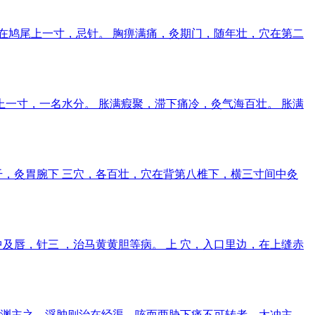
穴在鸠尾上一寸，忌针。 胸痹满痛，灸期门，随年壮，穴在第二
上一寸，一名水分。 胀满瘕聚，滞下痛冷，灸气海百壮。 胀满
，灸胃腕下 三穴，各百壮，穴在背第八椎下，横三寸间中灸
及唇，针三 ，治马黄黄胆等病。 上 穴，入口里边，在上缝赤
渊主之，浮肿则治在经渠，咳而两胁下痛不可转者，太冲主