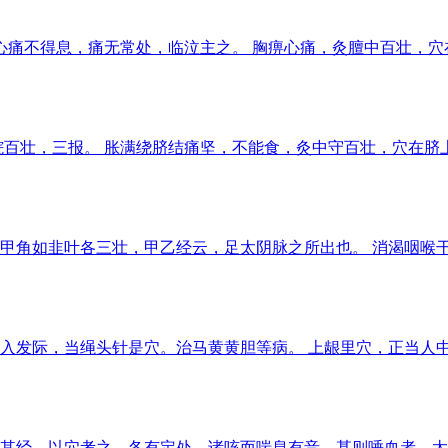
痹心痛不得息，痛无常处，临泣主之。 胸痹心痛，灸膻中百壮，
脘百壮，三报。 胀满绕脐结痛坚，不能食，灸中守百壮，穴在脐
甲角如韭叶各三壮，甲乙经云，足太阴脉之所出也。 消渴咽喉干
入发际，当绳头针是穴。治马黄黄胆等病。 上龈里穴，正当人中
其经，以穴考之，各有定处，诸咳而喘息有音，甚则唾血者，太