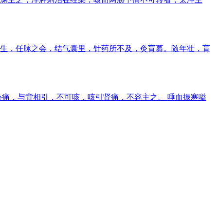
生，任脉之会，结气囊里，针药所不及，灸肓募。随年壮，肓
痛，与背相引，不可咳，咳引肾痛，不容主之。 唾血振寒嗌