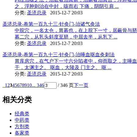
之，浮肿则治在中封，咳而右 下痛，阴阴引肩 ...
分类:
圣济总录
2015-12-7 20:03
圣济总录-卷第一百九十三·针灸门-治诸气灸法
中脘穴，一名太仓，胃募也，在上脘下一寸，居蔽骨与脐
募二穴，从乳头斜度至脐，中屈去半，从乳下 ...
分类:
圣济总录
2015-12-7 20:03
圣济总录-卷第一百九十三·针灸门-治唾血呕血灸刺法
胃库房穴，在气户下一寸六分陷者中，仰而取之，主唾血
干，太渊主之。 呕血，大陵及 门主之。 呕 ...
分类:
圣济总录
2015-12-7 20:03
1
2
3
4
5
6
7
8
9
10
... 346
/ 346 页
下一页
相关分类
经典类
中药类
方剂类
各家类