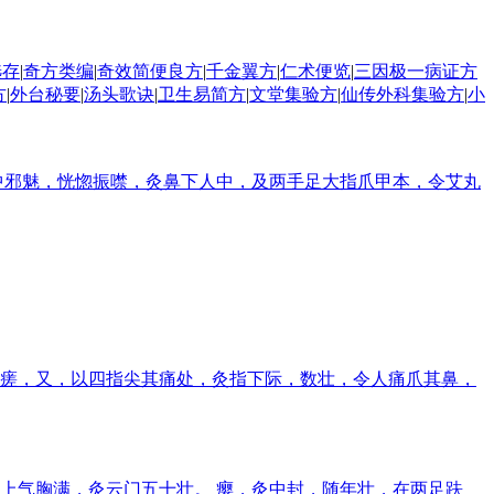
选存
|
奇方类编
|
奇效简便良方
|
千金翼方
|
仁术便览
|
三因极一病证方
方
|
外台秘要
|
汤头歌诀
|
卫生易简方
|
文堂集验方
|
仙传外科集验方
|
小
中邪魅，恍惚振噤，灸鼻下人中，及两手足大指爪甲本，令艾丸
瘥，又，以四指尖其痛处，灸指下际，数壮，令人痛爪其鼻，
瘿上气胸满，灸云门五十壮。 瘿，灸中封，随年壮，在两足趺