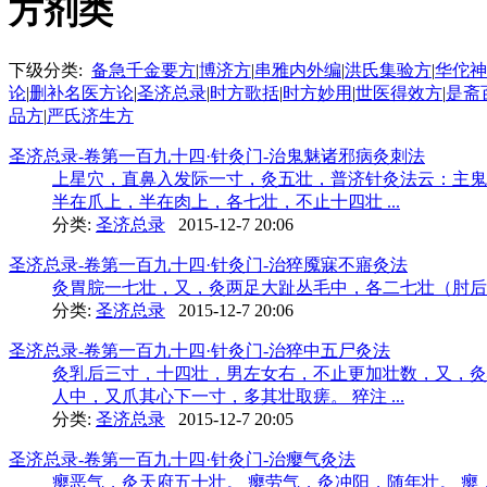
方剂类
下级分类:
备急千金要方
|
博济方
|
串雅内外编
|
洪氏集验方
|
华佗神
论
|
删补名医方论
|
圣济总录
|
时方歌括
|
时方妙用
|
世医得效方
|
是斋
品方
|
严氏济生方
圣济总录-卷第一百九十四·针灸门-治鬼魅诸邪病灸刺法
上星穴，直鼻入发际一寸，灸五壮，普济针灸法云：主鬼
半在爪上，半在肉上，各七壮，不止十四壮 ...
分类:
圣济总录
2015-12-7 20:06
圣济总录-卷第一百九十四·针灸门-治猝魇寐不寤灸法
灸胃脘一七壮，又，灸两足大趾丛毛中，各二七壮（肘后
分类:
圣济总录
2015-12-7 20:06
圣济总录-卷第一百九十四·针灸门-治猝中五尸灸法
灸乳后三寸，十四壮，男左女右，不止更加壮数，又，灸
人中，又爪其心下一寸，多其壮取瘥。 猝注 ...
分类:
圣济总录
2015-12-7 20:05
圣济总录-卷第一百九十四·针灸门-治瘿气灸法
瘿恶气，灸天府五十壮。 瘿劳气，灸冲阳，随年壮。 瘿