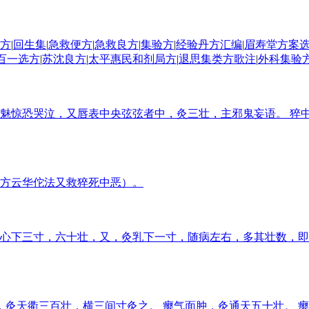
方
|
回生集
|
急救便方
|
急救良方
|
集验方
|
经验丹方汇编
|
眉寿堂方案
百一选方
|
苏沈良方
|
太平惠民和剂局方
|
退思集类方歌注
|
外科集验
魅惊恐哭泣，又唇表中央弦弦者中，灸三壮，主邪鬼妄语。 猝
方云华佗法又救猝死中恶）。
心下三寸，六十壮，又，灸乳下一寸，随病左右，多其壮数，即
，灸天衢三百壮，横三间寸灸之。 瘿气面肿，灸通天五十壮。 