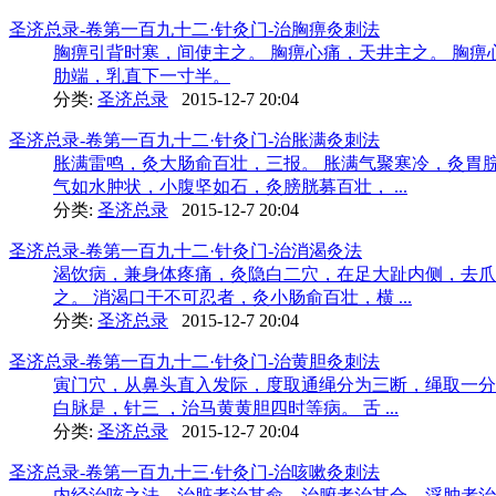
圣济总录-卷第一百九十二·针灸门-治胸痹灸刺法
胸痹引背时寒，间使主之。 胸痹心痛，天井主之。 胸
肋端，乳直下一寸半。
分类:
圣济总录
2015-12-7 20:04
圣济总录-卷第一百九十二·针灸门-治胀满灸刺法
胀满雷鸣，灸大肠俞百壮，三报。 胀满气聚寒冷，灸胃
气如水肿状，小腹坚如石，灸膀胱募百壮， ...
分类:
圣济总录
2015-12-7 20:04
圣济总录-卷第一百九十二·针灸门-治消渴灸法
渴饮病，兼身体疼痛，灸隐白二穴，在足大趾内侧，去爪
之。 消渴口干不可忍者，灸小肠俞百壮，横 ...
分类:
圣济总录
2015-12-7 20:04
圣济总录-卷第一百九十二·针灸门-治黄胆灸刺法
寅门穴，从鼻头直入发际，度取通绳分为三断，绳取一分
白脉是，针三 ，治马黄黄胆四时等病。 舌 ...
分类:
圣济总录
2015-12-7 20:04
圣济总录-卷第一百九十三·针灸门-治咳嗽灸刺法
内经治咳之法，治脏者治其俞，治腑者治其合，浮肿者治