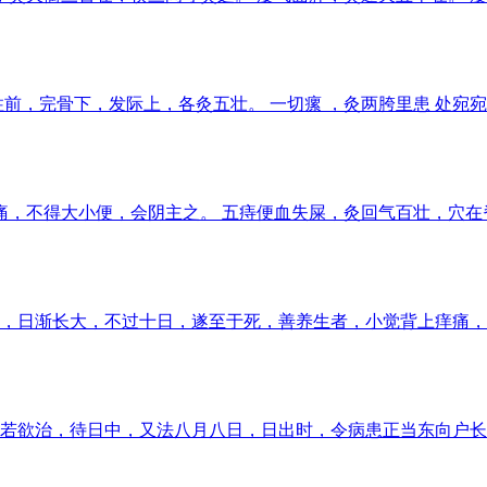
柱前，完骨下，发际上，各灸五壮。 一切瘰 ，灸两胯里患 处
痛，不得大小便，会阴主之。 五痔便血失屎，灸回气百壮，穴在
，日渐长大，不过十日，遂至于死，善养生者，小觉背上痒痛，
若欲治，待日中，又法八月八日，日出时，令病患正当东向户长