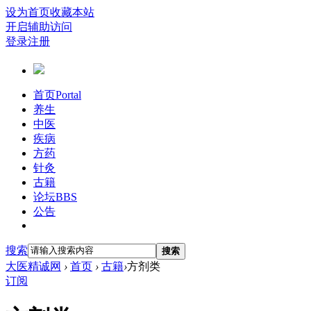
设为首页
收藏本站
开启辅助访问
登录
注册
首页
Portal
养生
中医
疾病
方药
针灸
古籍
论坛
BBS
公告
搜索
搜索
大医精诚网
›
首页
›
古籍
›
方剂类
订阅