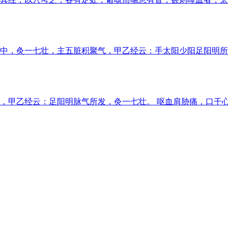
中，灸一七壮，主五脏积聚气，甲乙经云：手太阳少阳足阳明所
，甲乙经云：足阳明脉气所发，灸一七壮。 呕血肩胁痛，口干心