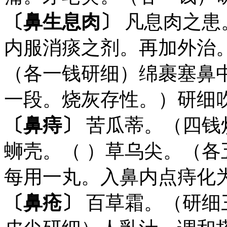
〔鼻生息肉〕
凡息肉之患
内服消痰之剂。再加外治
（各一钱研细）绵裹塞鼻
一段。烧灰存性。）研细
〔鼻痔〕
苦瓜蒂。（四钱
蛳壳。（ ）草乌尖。（
每用一丸。入鼻内点痔化
〔鼻疮〕
百草霜。（研细