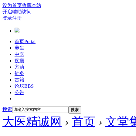
设为首页
收藏本站
开启辅助访问
登录
注册
首页
Portal
养生
中医
疾病
方药
针灸
古籍
论坛
BBS
公告
搜索
搜索
大医精诚网
›
首页
›
文堂