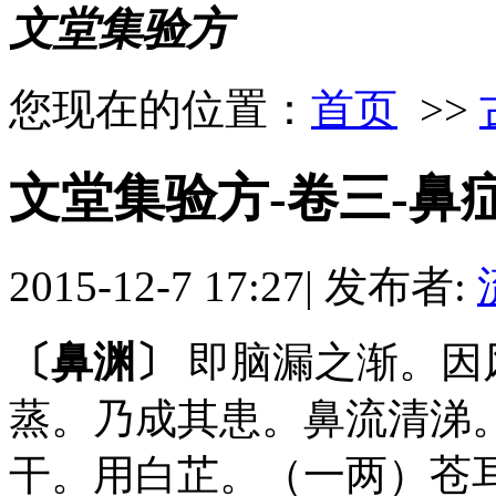
文堂集验方
您现在的位置：
首页
>>
文堂集验方-卷三-鼻
2015-12-7 17:27
|
发布者:
〔鼻渊〕
即脑漏之渐。因
蒸。乃成其患。鼻流清涕
干。用白芷。（一两）苍