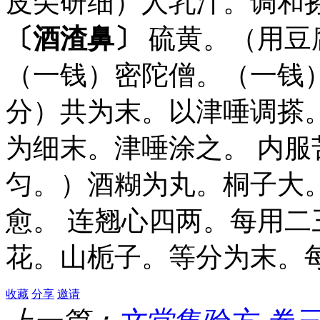
皮尖研细）人乳汁。调和
〔酒渣鼻〕
硫黄。（用豆
（一钱）密陀僧。（一钱
分）共为末。以津唾调搽
为细末。津唾涂之。 内
匀。）酒糊为丸。桐子大
愈。 连翘心四两。每用二
花。山栀子。等分为末。
收藏
分享
邀请