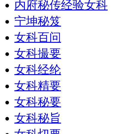
内府秘传经验女科
宁坤秘笈
女科百问
女科撮要
女科经纶
女科精要
女科秘要
女科秘旨