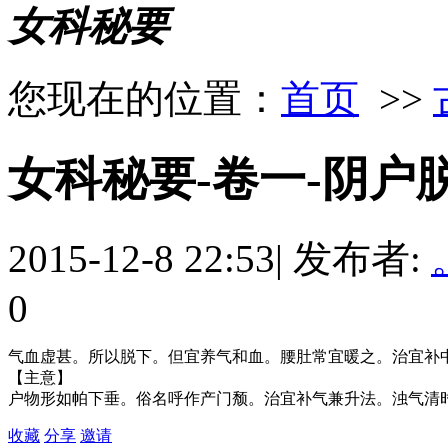
女科秘要
您现在的位置：
首页
>>
女科秘要-卷一-阴户
2015-12-8 22:53
|
发布者:
0
气血虚甚。所以脱下。但宜养气和血。腰肚常宜暖之。治宜补
【主意】
户物形如帕下垂。俗名呼作产门颓。治宜补气兼升法。浊气清
收藏
分享
邀请