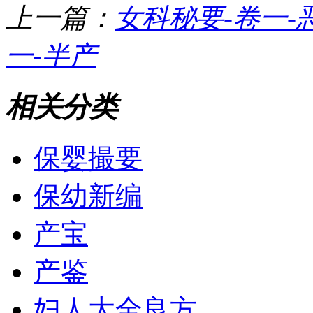
上一篇：
女科秘要-卷一-
一-半产
相关分类
保婴撮要
保幼新编
产宝
产鉴
妇人大全良方