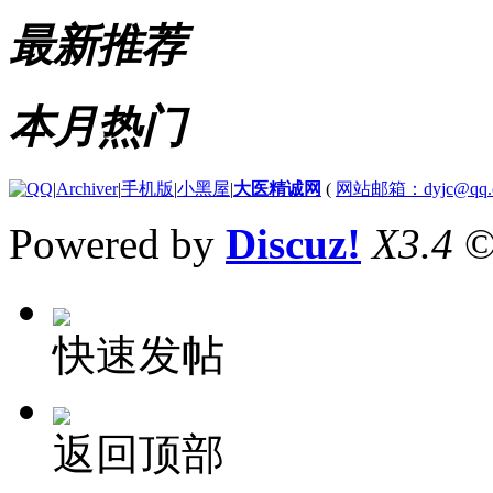
最新推荐
本月热门
|
Archiver
|
手机版
|
小黑屋
|
大医精诚网
(
网站邮箱：dyjc@qq.
Powered by
Discuz!
X3.4
©
快速发帖
返回顶部