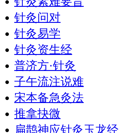
针灸素难要旨
针灸问对
针灸易学
针灸资生经
普济方·针灸
子午流注说难
宋本备急灸法
推拿抉微
扁鹊神应针灸玉龙经