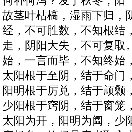
何补何泻？发于秋冬，阳
故茎叶枯槁，湿雨下归，
经，不可胜数，不知根结
走，阴阳大失，不可复取
始，一言而毕，不知终始
太阳根于至阴，结于命门
阳明根于厉兑，结于颃颡
少阳根于窍阴，结于窗笼
太阳为开，阳明为阖，少