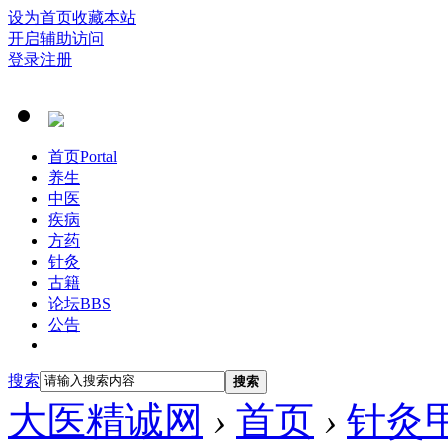
设为首页
收藏本站
开启辅助访问
登录
注册
首页
Portal
养生
中医
疾病
方药
针灸
古籍
论坛
BBS
公告
搜索
搜索
大医精诚网
›
首页
›
针灸