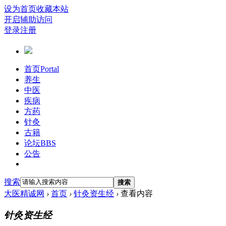
设为首页
收藏本站
开启辅助访问
登录
注册
首页
Portal
养生
中医
疾病
方药
针灸
古籍
论坛
BBS
公告
搜索
搜索
大医精诚网
›
首页
›
针灸资生经
›
查看内容
针灸资生经