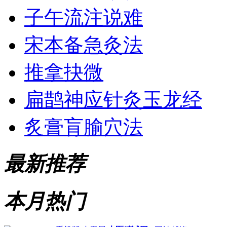
子午流注说难
宋本备急灸法
推拿抉微
扁鹊神应针灸玉龙经
炙膏肓腧穴法
最新推荐
本月热门