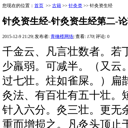
您现在的位置：
首页
>>
古籍
>>
针灸类
>> 针灸资生经
针灸资生经-针灸资生经第二-
2015-12-9 21:29
|
发布者:
青橄榄网络
|
查看:
170
|
评论: 0
千金云、凡言壮数者。若
少羸弱。可减半。（又云
过七壮。炷如雀屎。）扁
灸法、有百壮有五十壮。
针入六分。灸三壮。更无
重而增损之。凡灸头顶止