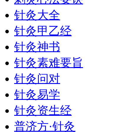
针灸大全
针灸甲乙经
针灸神书
针灸素难要旨
针灸问对
针灸易学
针灸资生经
普济方·针灸