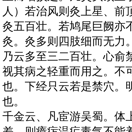
人）若治风则灸上星、前
灸五百壮。若鸠尾巨阙亦
灸。灸多则四肢细而无力
乃云多至三二百壮。心俞
视其病之轻重而用之。不
也。下经只云若是禁穴。
也。
千金云、凡宦游吴蜀。体
差。则瘴疠温疟毒气不能