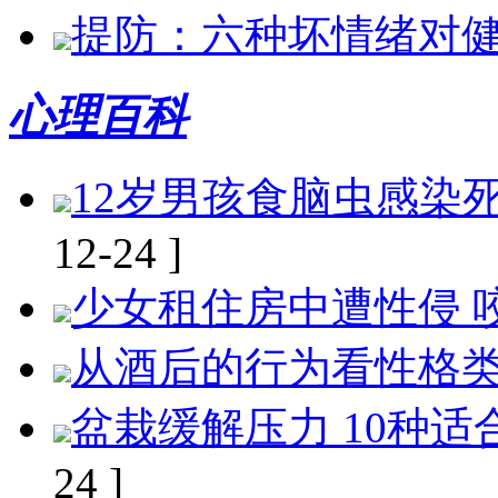
提防：六种坏情绪对
心理百科
12岁男孩食脑虫感染死
12-24 ]
少女租住房中遭性侵 咬
从酒后的行为看性格
盆栽缓解压力 10种适
24 ]