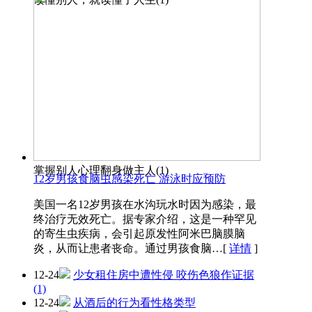
掌握别人心理翻身做主人(1)
12岁男孩食脑虫感染死亡 游泳时应预防
美国一名12岁男孩在水沟玩水时因为感染，最
终治疗无效死亡。据专家介绍，这是一种罕见
的寄生虫疾病，会引起原发性阿米巴脑膜脑
炎，从而让患者丧命。通过男孩食脑…
[
详情
]
12-24
少女租住房中遭性侵 咬伤色狼作证据
(1)
12-24
从酒后的行为看性格类型