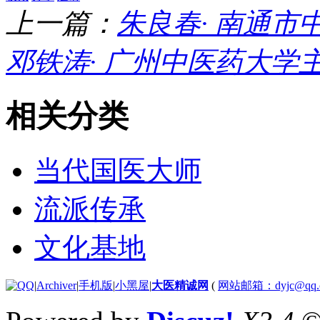
上一篇：
朱良春· 南通
邓铁涛· 广州中医药大学
相关分类
当代国医大师
流派传承
文化基地
|
Archiver
|
手机版
|
小黑屋
|
大医精诚网
(
网站邮箱：dyjc@qq.