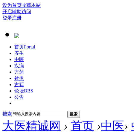
设为首页
收藏本站
开启辅助访问
登录
注册
首页
Portal
养生
中医
疾病
方药
针灸
古籍
论坛
BBS
公告
搜索
搜索
大医精诚网
›
首页
›
中医
›