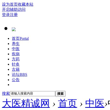
设为首页
收藏本站
开启辅助访问
登录
注册
首页
Portal
养生
中医
疾病
方药
针灸
古籍
论坛
BBS
公告
搜索
搜索
大医精诚网
›
首页
›
中医
›