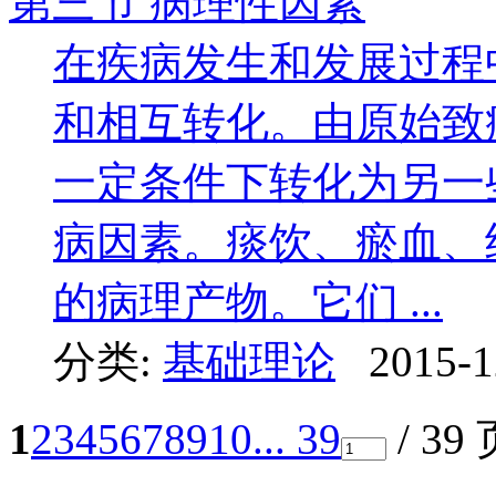
第三节 病理性因素
在疾病发生和发展过程
和相互转化。由原始致
一定条件下转化为另一
病因素。痰饮、瘀血、
的病理产物。它们 ...
分类:
基础理论
2015-1
1
2
3
4
5
6
7
8
9
10
... 39
/ 39