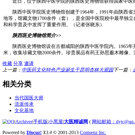
近日，位于陕西中医学院的陕西医史博物馆获得国家中医
陕西中医学院医史博物馆创建于1964年，1991年由
地等，馆藏文物1700余件（套），是全国中医院校中最早
和科学普及中发挥了重要作用。（记者张晓东）
陕西医史博物馆简介>>
陕西医史博物馆设在古都咸阳的陕西中医学院内。1965年
米，收集珍藏文物2000余件。珍贵展品有药王孙思邈木雕像
收藏
分享
邀请
上一篇：
中医药文化特色产业诞生于昆明杏林大观园
下一篇：
相关分类
当代国医大师
流派传承
文化基地
|
Archiver
|
手机版
|
小黑屋
|
大医精诚网
(
网站邮箱：dyjc@qq.
Powered by
Discuz!
X3.4
© 2001-2013
Comsenz Inc.