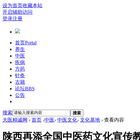
设为首页
收藏本站
开启辅助访问
登录
注册
首页
Portal
养生
中医
疾病
方药
针灸
古籍
论坛
BBS
公告
搜索
搜索
大医精诚网
›
首页
›
中医
›
中医文化
›
文化基地
›
查看内容
陕西再添全国中医药文化宣传