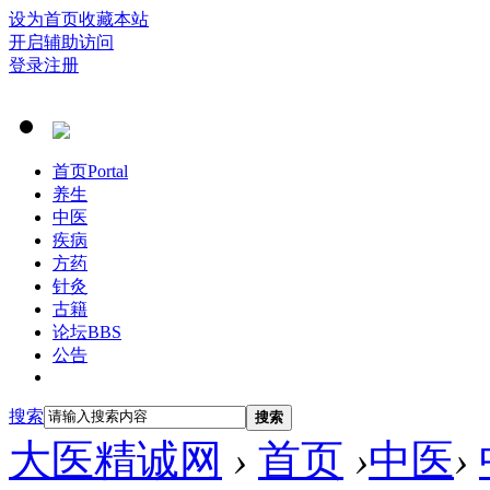
设为首页
收藏本站
开启辅助访问
登录
注册
首页
Portal
养生
中医
疾病
方药
针灸
古籍
论坛
BBS
公告
搜索
搜索
大医精诚网
›
首页
›
中医
›