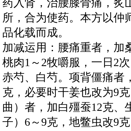
药入肾，治腰膝骨痛，炙
所，合为使药。本方以仲
品化载而成。
加减运用：腰痛重者，加桑
桃肉1～2牧嚼服，一日2
赤芍、白芍。项背僵痛者，
克，必要时干姜也改为9
曲）者，加白殭蚕12克、
子）6～9克，地鳖虫改9