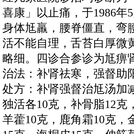
喜康」以止痛，于1986年
身体尪羸，腰脊僵直，弯
活不能自理，舌苔白厚微
略细。四诊合参诊为尪痹
治法：补肾祛寒，强督助
处方：补肾强督治尪汤加减
独活各10克，补骨脂12克
羊藿10克，鹿角霜10克，