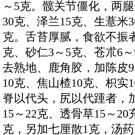
～5克。髋关节僵化，两
30克、泽兰15克、生薏米
克。舌苔厚腻，食欲不振者
克、砂仁3～5克、苍朮6
去熟地、鹿角胶，加陈皮9
10克、焦山楂10克、枳
脊以代头，尻以代踵者，
15～22克、透骨草15～2
克，另加七厘散1克，汤药