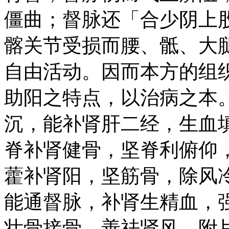
僵曲；督脉还「合少阴上
髂关节受损而腰、骶、大
自由活动。因而本方的组
助阳之特点，以治病之本
沉，能补肾肝二经，生血
脊补肾健骨，坚脊利俯仰
藿补肾阳，坚筋骨，除风
能通督脉，补肾生精血，
壮骨接骨，善祛肾风，附