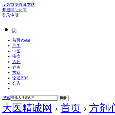
设为首页
收藏本站
开启辅助访问
登录
注册
首页
Portal
养生
中医
疾病
方药
针灸
古籍
论坛
BBS
公告
搜索
搜索
大医精诚网
›
首页
›
方剂