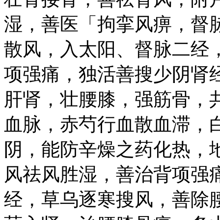
湿，善医「拘挛风痹，督
散风，入太阳、督脉二经
项强痛，独活善搜少阴肾
肝肾，壮腰膝，强筋骨，
血脉，赤芍行血散血滞，
阴，能防辛燥之药化热，
风祛风胜湿，善治背项强
经，草乌逐寒搜风，善除