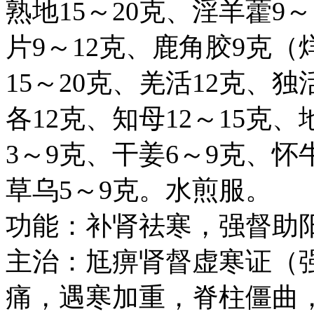
熟地15～20克、淫羊藿9～
片9～12克、鹿角胶9克（
15～20克、羌活12克、独
各12克、知母12～15克
3～9克、干姜6～9克、怀
草乌5～9克。水煎服。
功能：补肾祛寒，强督助
主治：尪痹肾督虚寒证（
痛，遇寒加重，脊柱僵曲