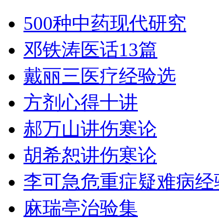
500种中药现代研究
邓铁涛医话13篇
戴丽三医疗经验选
方剂心得十讲
郝万山讲伤寒论
胡希恕讲伤寒论
李可急危重症疑难病经
麻瑞亭治验集