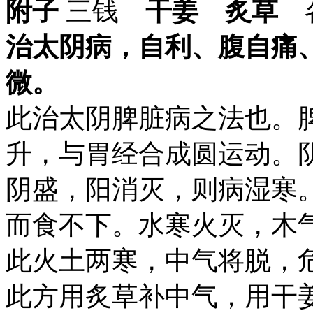
附子
三钱
干姜 炙草
治太阴病，自利、腹自痛
微。
此治太阴脾脏病之法也。
升，与胃经合成圆运动。
阴盛，阳消灭，则病湿寒
而食不下。水寒火灭，木
此火土两寒，中气将脱，
此方用炙草补中气，用干