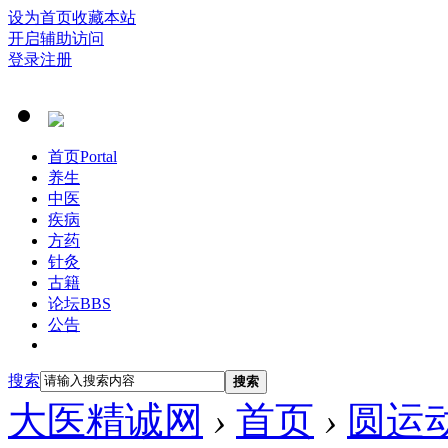
设为首页
收藏本站
开启辅助访问
登录
注册
首页
Portal
养生
中医
疾病
方药
针灸
古籍
论坛
BBS
公告
搜索
搜索
大医精诚网
›
首页
›
圆运