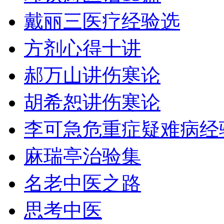
戴丽三医疗经验选
方剂心得十讲
郝万山讲伤寒论
胡希恕讲伤寒论
李可急危重症疑难病经
麻瑞亭治验集
名老中医之路
思考中医