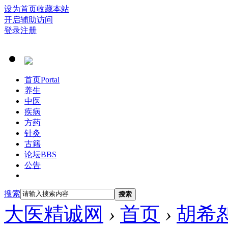
设为首页
收藏本站
开启辅助访问
登录
注册
首页
Portal
养生
中医
疾病
方药
针灸
古籍
论坛
BBS
公告
搜索
搜索
大医精诚网
›
首页
›
胡希