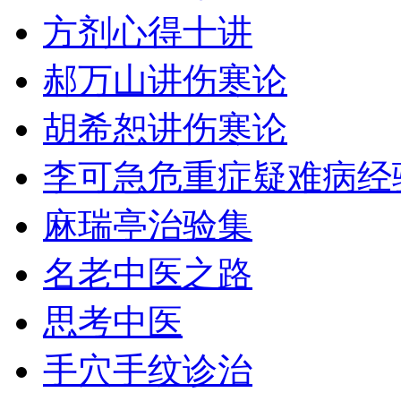
方剂心得十讲
郝万山讲伤寒论
胡希恕讲伤寒论
李可急危重症疑难病经
麻瑞亭治验集
名老中医之路
思考中医
手穴手纹诊治