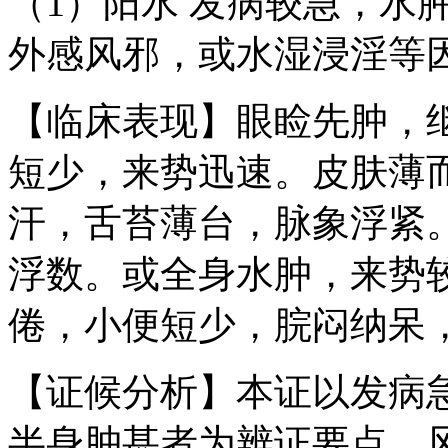
（1）阳水 发病较急，水
外感风邪，或水湿浸淫等
【临床表现】眼睑先肿，
短少，来势迅速。皮肤薄
汗，舌苔薄台，脉象浮紧
浮数。或全身水肿，来势
倦，小便短少，脘闷纳呆
【证候分析】本证以发病
半身肿甚者为辨证要点。