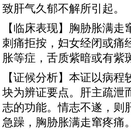
致肝气久郁不解所引起。
【临床表现】胸胁胀满走
刺痛拒按，妇女经闭或痛
胀等症，舌质紫暗或有紫
【证候分析】本证以病程
块为辨证要点。肝主疏泄
志的功能。情志不遂，则
急躁，胸胁胀满走窜疼痛