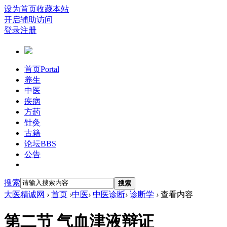
设为首页
收藏本站
开启辅助访问
登录
注册
首页
Portal
养生
中医
疾病
方药
针灸
古籍
论坛
BBS
公告
搜索
搜索
大医精诚网
›
首页
›
中医
›
中医诊断
›
诊断学
›
查看内容
第二节 气血津液辩证