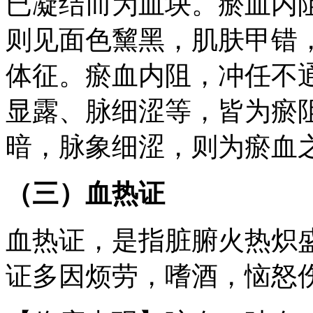
已凝结而为血块。瘀血内
则见面色黧黑，肌肤甲错
体征。瘀血内阻，冲任不
显露、脉细涩等，皆为瘀
暗，脉象细涩，则为瘀血
（三）血热证
血热证，是指脏腑火热炽
证多因烦劳，嗜酒，恼怒