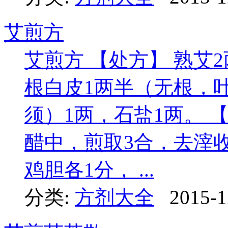
艾煎方
艾煎方 【处方】 熟艾
根白皮1两半（无根，
须）1两，石盐1两。 
醋中，煎取3合，去滓
鸡胆各1分， ...
分类:
方剂大全
2015-1