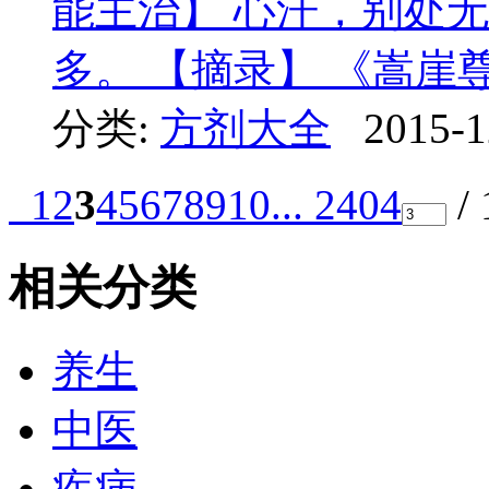
能主治】 心汗，别处
多。 【摘录】 《嵩崖
分类:
方剂大全
2015-1
1
2
3
4
5
6
7
8
9
10
... 2404
/
相关分类
养生
中医
疾病