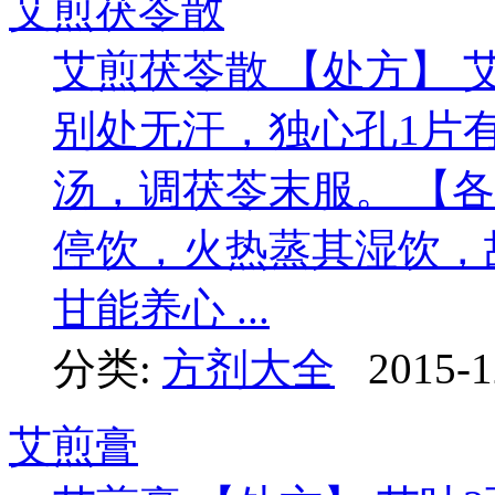
艾煎茯苓散
艾煎茯苓散 【处方】 
别处无汗，独心孔1片有
汤，调茯苓末服。 【
停饮，火热蒸其湿饮，
甘能养心 ...
分类:
方剂大全
2015-1
艾煎膏