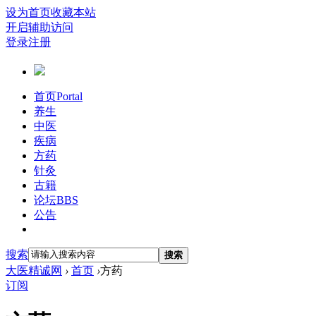
设为首页
收藏本站
开启辅助访问
登录
注册
首页
Portal
养生
中医
疾病
方药
针灸
古籍
论坛
BBS
公告
搜索
搜索
大医精诚网
›
首页
›
方药
订阅