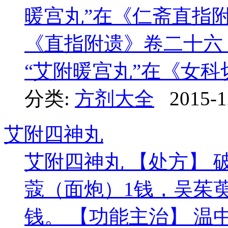
暖宫丸”在《仁斋直指附
《直指附遗》卷二十六 
“艾附暖宫丸”在《女科切要
分类:
方剂大全
2015-1
艾附四神丸
艾附四神丸 【处方】 
蔻（面炮）1钱，吴茱萸
钱。 【功能主治】 