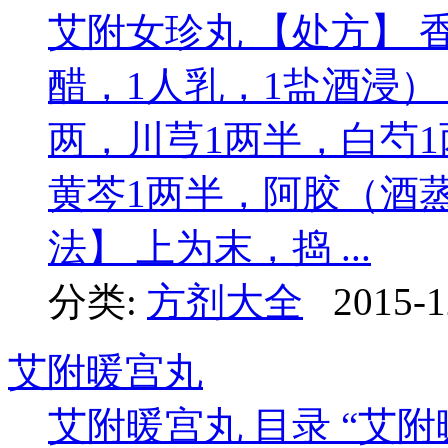
艾附女珍丸 【处方】 
醋，1人乳，1盐酒浸）
两，川芎1两半，白芍
黄芩1两半，阿胶（酒蒸
法】 上为末，捣 ...
分类:
方剂大全
2015-1
艾附暖宫丸
艾附暖宫丸 目录 “艾附