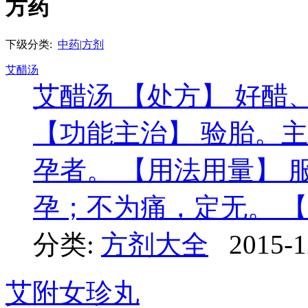
方药
下级分类:
中药
|
方剂
艾醋汤
艾醋汤 【处方】 好醋
【功能主治】 验胎。
孕者。 【用法用量】
孕；不为痛，定无。 
分类:
方剂大全
2015-1
艾附女珍丸