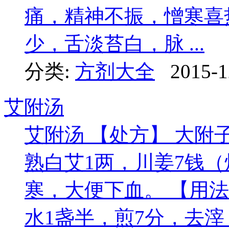
痛，精神不振，憎寒喜
少，舌淡苔白，脉 ...
分类:
方剂大全
2015-1
艾附汤
艾附汤 【处方】 大附
熟白艾1两，川姜7钱（
寒，大便下血。 【用法
水1盏半，煎7分，去滓