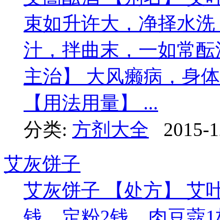
束如升许大，净择水洗
汁，拌曲末，一如常酝
主治】 大风癞病，身
【用法用量】 ...
分类:
方剂大全
2015-1
艾灰饼子
艾灰饼子 【处方】 艾
钱，定粉2钱，肉豆蔻