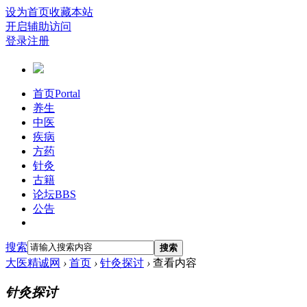
设为首页
收藏本站
开启辅助访问
登录
注册
首页
Portal
养生
中医
疾病
方药
针灸
古籍
论坛
BBS
公告
搜索
搜索
大医精诚网
›
首页
›
针灸探讨
›
查看内容
针灸探讨