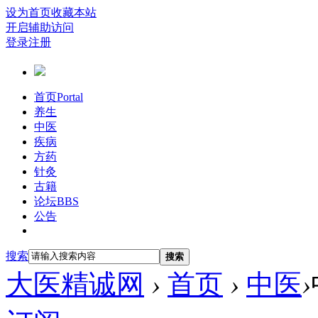
设为首页
收藏本站
开启辅助访问
登录
注册
首页
Portal
养生
中医
疾病
方药
针灸
古籍
论坛
BBS
公告
搜索
搜索
大医精诚网
›
首页
›
中医
›