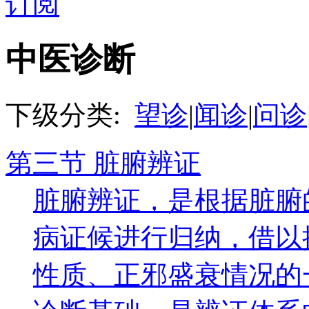
订阅
中医诊断
下级分类:
望诊
|
闻诊
|
问诊
第三节 脏腑辨证
脏腑辨证，是根据脏腑
病证候进行归纳，借以
性质、正邪盛衰情况的