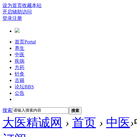
设为首页
收藏本站
开启辅助访问
登录
注册
首页
Portal
养生
中医
疾病
方药
针灸
古籍
论坛
BBS
公告
搜索
搜索
大医精诚网
›
首页
›
中医
›