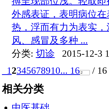
搏呈现部位浅。轻取即
外感表证，表明病位在
热，浮而有力为表实，
风、感冒及多种 ...
分类:
切诊
2015-12-3 
1
2
3
4
5
6
7
8
9
10
... 16
/ 1
相关分类
中医基础