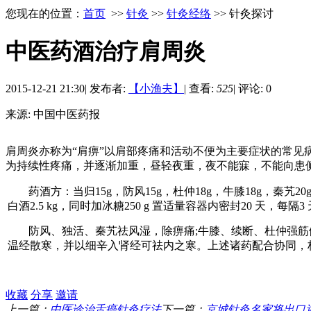
您现在的位置：
首页
>>
针灸
>>
针灸经络
>> 针灸探讨
中医药酒治疗肩周炎
2015-12-21 21:30
|
发布者:
【小渔夫】
|
查看:
525
|
评论: 0
来源: 中国中医药报
肩周炎亦称为“肩痹”以肩部疼痛和活动不便为主要症状的常见
为持续性疼痛，并逐渐加重，昼轻夜重，夜不能寐，不能向患
药酒方：当归15g，防风15g，杜仲18g，牛膝18g，秦艽20g
白酒2.5 kg，同时加冰糖250 g 置适量容器内密封20 天，
防风、独活、秦艽祛风湿，除痹痛;牛膝、续断、杜仲强筋
温经散寒，并以细辛入肾经可祛内之寒。上述诸药配合协同，
收藏
分享
邀请
上一篇：
中医诊治舌癌针灸疗法
下一篇：
京城针灸名家将出口