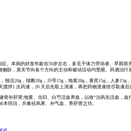
病症。本病的好发年龄在50岁左右，多见于体力劳动者。早期
侧侧卧，肩关节向各个方向的主动和被动活动均受限。药酒治疗
，独活20g，续断20g，川芎15g，地黄20g，黄芪15g，人参15g，
每隔3 天搅拌1 次药液，20 天后先取上清液，再把药物渣液绞尽取液后
健骨补肝肾;地黄、当归、白芍活血养血，以收“治风先活血，血行
标本同治，共奏祛风寒、补气血、养肝肾之功。
述史