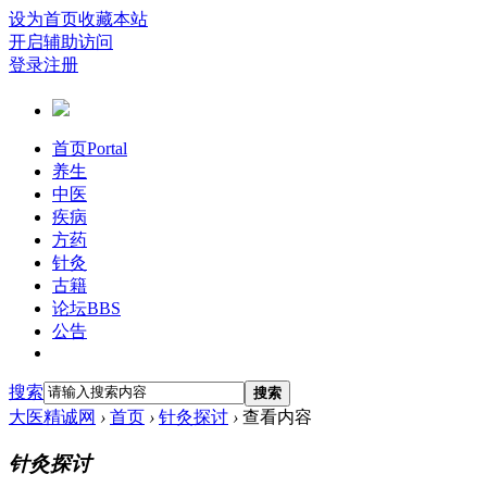
设为首页
收藏本站
开启辅助访问
登录
注册
首页
Portal
养生
中医
疾病
方药
针灸
古籍
论坛
BBS
公告
搜索
搜索
大医精诚网
›
首页
›
针灸探讨
›
查看内容
针灸探讨