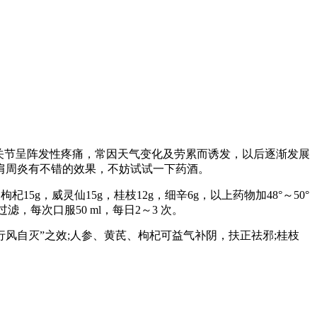
肩关节呈阵发性疼痛，常因天气变化及劳累而诱发，以后逐渐发展
肩周炎有不错的效果，不妨试试一下药酒。
枸杞15g，威灵仙15g，桂枝12g，细辛6g，以上药物加48°～50°
过滤，每次口服50 ml，每日2～3 次。
风自灭”之效;人参、黄芪、枸杞可益气补阴，扶正祛邪;桂枝