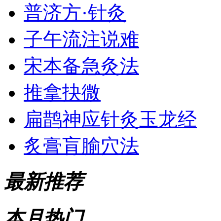
普济方·针灸
子午流注说难
宋本备急灸法
推拿抉微
扁鹊神应针灸玉龙经
炙膏肓腧穴法
最新推荐
本月热门