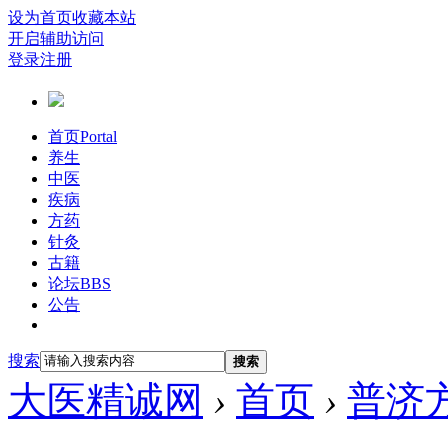
设为首页
收藏本站
开启辅助访问
登录
注册
首页
Portal
养生
中医
疾病
方药
针灸
古籍
论坛
BBS
公告
搜索
搜索
大医精诚网
›
首页
›
普济