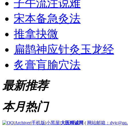
子午流注说难
宋本备急灸法
推拿抉微
扁鹊神应针灸玉龙经
炙膏肓腧穴法
最新推荐
本月热门
|
Archiver
|
手机版
|
小黑屋
|
大医精诚网
(
网站邮箱：dyjc@qq.