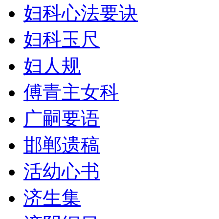
妇科心法要诀
妇科玉尺
妇人规
傅青主女科
广嗣要语
邯郸遗稿
活幼心书
济生集