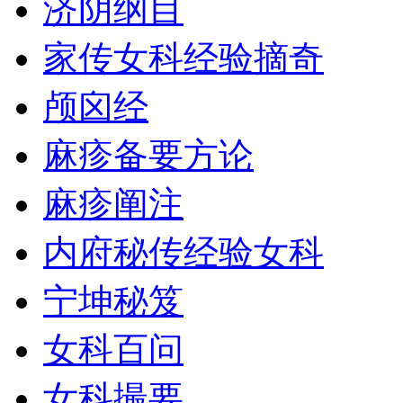
济阴纲目
家传女科经验摘奇
颅囟经
麻疹备要方论
麻疹阐注
内府秘传经验女科
宁坤秘笈
女科百问
女科撮要