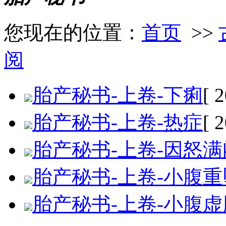
您现在的位置：
首页
>>
阅
胎产秘书-上卷-下痢
[ 
胎产秘书-上卷-热症
[ 
胎产秘书-上卷-因怒满
胎产秘书-上卷-小腹
胎产秘书-上卷-小腹