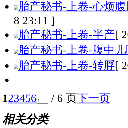
胎产秘书-上卷-心烦
8 23:11 ]
胎产秘书-上卷-半产
[ 
胎产秘书-上卷-腹中儿
胎产秘书-上卷-转脬
[ 
1
2
3
4
5
6
/ 6 页
下一页
相关分类