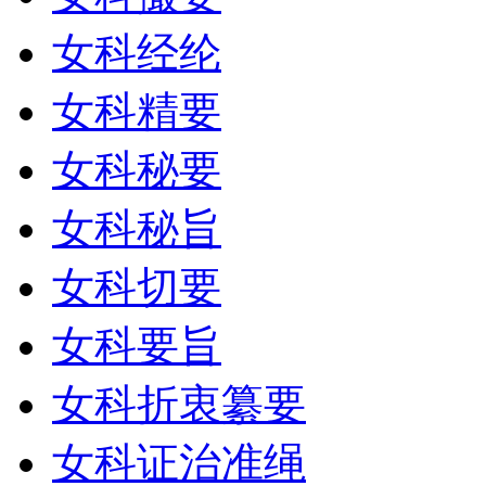
女科经纶
女科精要
女科秘要
女科秘旨
女科切要
女科要旨
女科折衷纂要
女科证治准绳