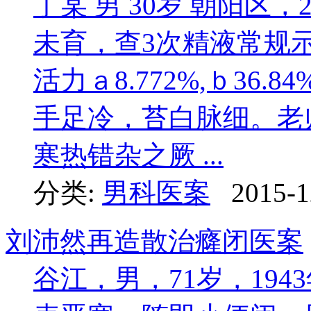
丁某 男 30岁 朝阳区，
未育，查3次精液常规
活力ａ8.772%,ｂ36
手足冷，苔白脉细。老
寒热错杂之厥 ...
分类:
男科医案
2015-1
刘沛然再造散治癃闭医案
谷江，男，71岁，19