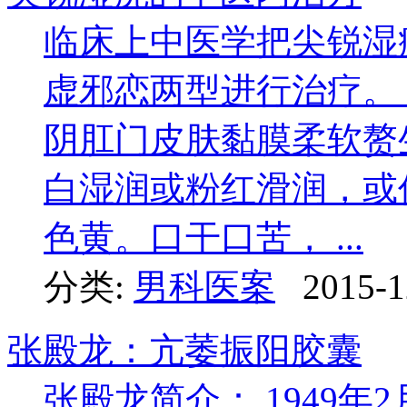
临床上中医学把尖锐湿
虚邪恋两型进行治疗
阴肛门皮肤黏膜柔软赘
白湿润或粉红滑润，或
色黄。口干口苦， ...
分类:
男科医案
2015-1
张殿龙：亢萎振阳胶囊
张殿龙简介： 1949年