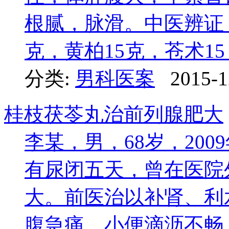
根腻，脉滑。中医辨证
克，黄柏15克，苍术15 .
分类:
男科医案
2015-1
桂枝茯苓丸治前列腺肥大
李某，男，68岁，200
有尿闭五天，曾在医院
大。前医治以补肾、利
腹急痛，小便滴沥不畅