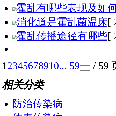
霍乱有哪些表现及如
消化道是霍乱菌温床
[
霍乱传播途径有哪些
[
1
2
3
4
5
6
7
8
9
10
... 59
/ 59
相关分类
防治传染病