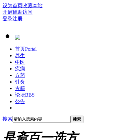
设为首页
收藏本站
开启辅助访问
登录
注册
首页
Portal
养生
中医
疾病
方药
针灸
古籍
论坛
BBS
公告
搜索
搜索
是斋百一选方