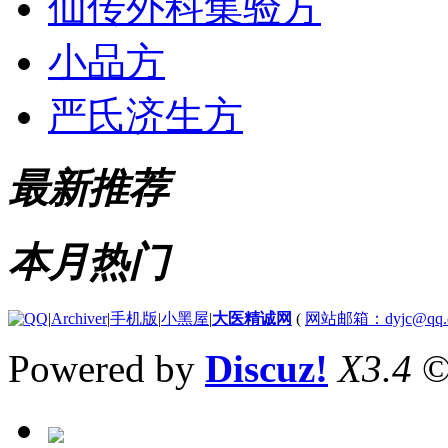
仙传外科集验方
小品方
严氏济生方
最新推荐
本月热门
|
Archiver
|
手机版
|
小黑屋
|
大医精诚网
(
网站邮箱：dyjc@qq.
Powered by
Discuz!
X3.4
©