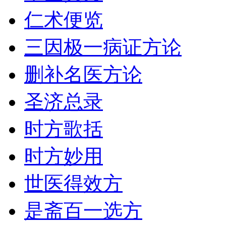
仁术便览
三因极一病证方论
删补名医方论
圣济总录
时方歌括
时方妙用
世医得效方
是斋百一选方