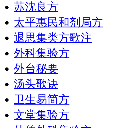
苏沈良方
太平惠民和剂局方
退思集类方歌注
外科集验方
外台秘要
汤头歌诀
卫生易简方
文堂集验方