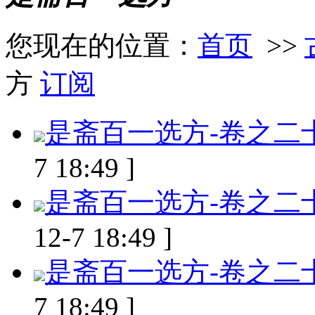
您现在的位置：
首页
>>
方
订阅
是斋百一选方-卷之二
7 18:49 ]
是斋百一选方-卷之二
12-7 18:49 ]
是斋百一选方-卷之二
7 18:49 ]