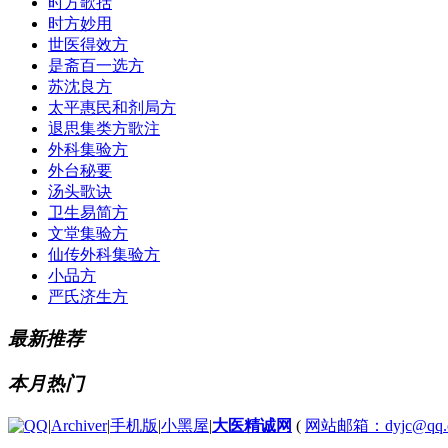
时方歌括
时方妙用
世医得效方
是斋百一选方
苏沈良方
太平惠民和剂局方
退思集类方歌注
外科集验方
外台秘要
汤头歌诀
卫生易简方
文堂集验方
仙传外科集验方
小品方
严氏济生方
最新推荐
本月热门
|
Archiver
|
手机版
|
小黑屋
|
大医精诚网
(
网站邮箱：dyjc@qq.