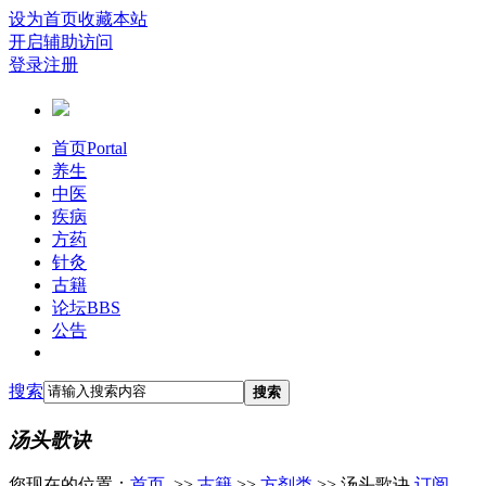
设为首页
收藏本站
开启辅助访问
登录
注册
首页
Portal
养生
中医
疾病
方药
针灸
古籍
论坛
BBS
公告
搜索
搜索
汤头歌诀
您现在的位置：
首页
>>
古籍
>>
方剂类
>> 汤头歌诀
订阅