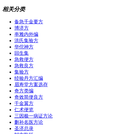
相关分类
备急千金要方
博济方
串雅内外编
洪氏集验方
华佗神方
回生集
急救便方
急救良方
集验方
经验丹方汇编
眉寿堂方案选存
奇方类编
奇效简便良方
千金翼方
仁术便览
三因极一病证方论
删补名医方论
圣济总录