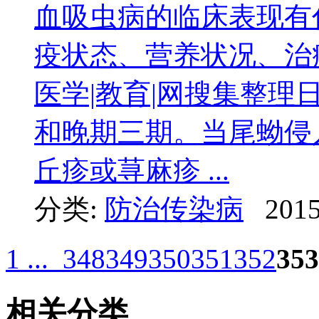
血吸虫病的临床表现有
疫状态、营养状况、治
医学|教育|网搜集整
和晚期三期。当尾蚴侵
丘疹或荨麻疹 ...
分类:
防治传染病
2015
1 ...
348
349
350
351
352
353
相关分类