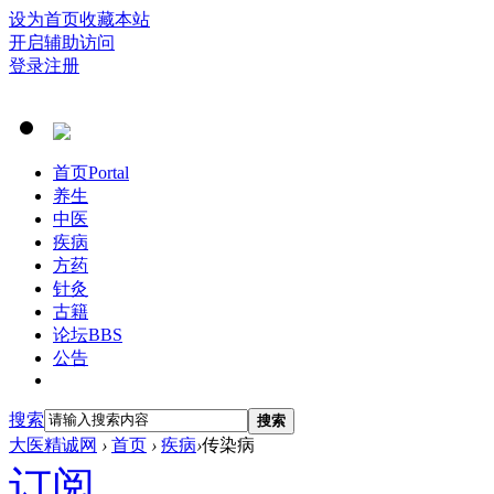
设为首页
收藏本站
开启辅助访问
登录
注册
首页
Portal
养生
中医
疾病
方药
针灸
古籍
论坛
BBS
公告
搜索
搜索
大医精诚网
›
首页
›
疾病
›
传染病
订阅