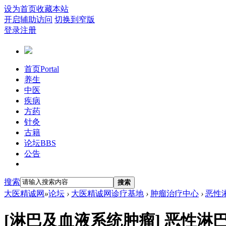
设为首页
收藏本站
开启辅助访问
切换到窄版
登录
注册
首页
Portal
养生
中医
疾病
方药
针灸
古籍
论坛
BBS
公告
搜索
搜索
大医精诚网
»
论坛
›
大医精诚网诊疗基地
›
肿瘤治疗中心
›
恶性
[淋巴及血液系统肿瘤]
恶性淋