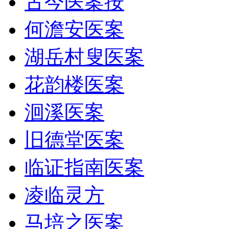
古今医案按
何澹安医案
湖岳村叟医案
花韵楼医案
洄溪医案
旧德堂医案
临证指南医案
凌临灵方
马培之医案