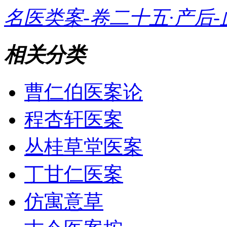
名医类案-卷二十五·产后-
相关分类
曹仁伯医案论
程杏轩医案
丛桂草堂医案
丁甘仁医案
仿寓意草