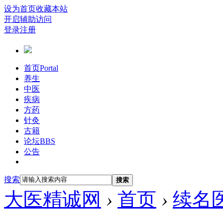
设为首页
收藏本站
开启辅助访问
登录
注册
首页
Portal
养生
中医
疾病
方药
针灸
古籍
论坛
BBS
公告
搜索
搜索
大医精诚网
›
首页
›
续名