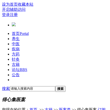
设为首页
收藏本站
开启辅助访问
登录
注册
首页
Portal
养生
中医
疾病
方药
针灸
古籍
论坛
BBS
公告
搜索
搜索
得心集医案
您现在的位置：
首页
>>
古籍
>>
医案类
>> 得心集医案
订阅