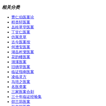
相关分类
曹仁伯医案论
程杏轩医案
丛桂草堂医案
丁甘仁医案
仿寓意草
古今医案按
何澹安医案
湖岳村叟医案
花韵楼医案
洄溪医案
旧德堂医案
临证指南医案
凌临灵方
马培之医案
名医类案
三家医案合刻
三十年临证经验集
邵兰荪医案