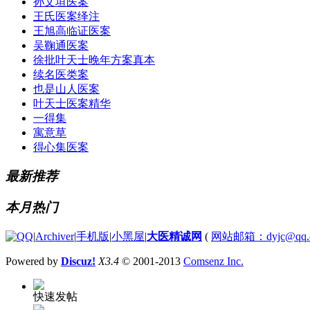
孙文垣医案
王氏医案绎注
王旭高临证医案
吴鞠通医案
徐批叶天士晚年方案真本
续名医类案
也是山人医案
叶天士医案精华
一得集
寓意草
得心集医案
最新推荐
本月热门
|
Archiver
|
手机版
|
小黑屋
|
大医精诚网
(
网站邮箱：dyjc@qq.
Powered by
Discuz!
X3.4
© 2001-2013
Comsenz Inc.
快速发帖