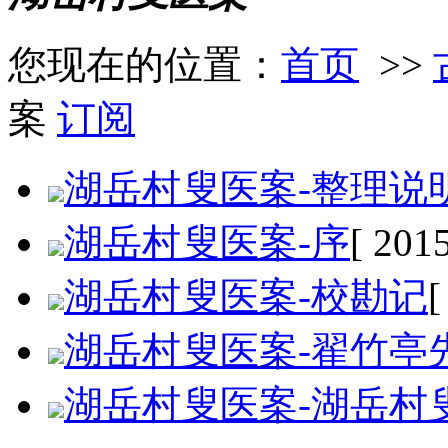
您现在的位置：
首页
>>
案
订阅
湖岳村叟医案-整理说
湖岳村叟医案-序
[ 201
湖岳村叟医案-校勘记
[
湖岳村叟医案-翟竹亭
湖岳村叟医案-湖岳村