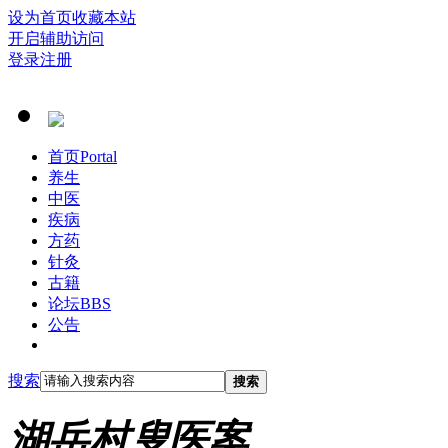
设为首页
收藏本站
开启辅助访问
登录
注册
首页
Portal
养生
中医
疾病
方药
针灸
古籍
论坛
BBS
公告
搜索
搜索
湖岳村叟医案