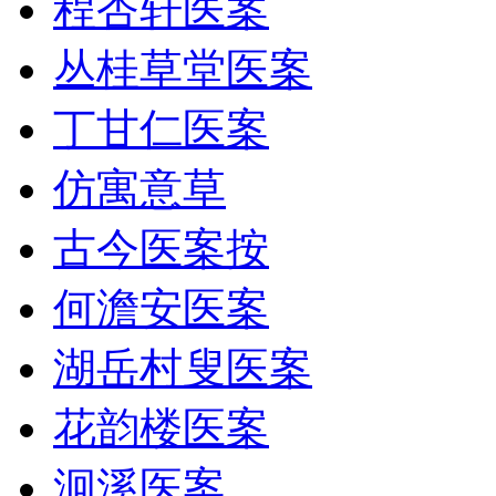
程杏轩医案
丛桂草堂医案
丁甘仁医案
仿寓意草
古今医案按
何澹安医案
湖岳村叟医案
花韵楼医案
洄溪医案