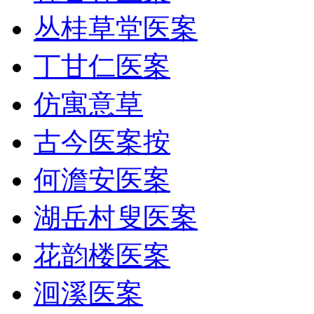
丛桂草堂医案
丁甘仁医案
仿寓意草
古今医案按
何澹安医案
湖岳村叟医案
花韵楼医案
洄溪医案