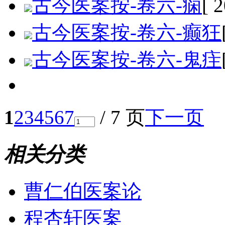
古今医案按-卷六-痫
[ 
古今医案按-卷六-癫狂
古今医案按-卷六-鬼疰
1
2
3
4
5
6
7
/ 7 页
下一页
相关分类
曹仁伯医案论
程杏轩医案