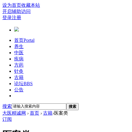
设为首页
收藏本站
开启辅助访问
登录
注册
首页
Portal
养生
中医
疾病
方药
针灸
古籍
论坛
BBS
公告
搜索
搜索
大医精诚网
›
首页
›
古籍
›
医案类
订阅