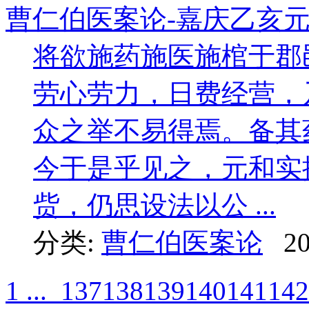
曹仁伯医案论-嘉庆乙亥
将欲施药施医施棺于郡
劳心劳力，日费经营，
众之举不易得焉。备其
今于是乎见之，元和实
赀，仍思设法以公 ...
分类:
曹仁伯医案论
20
1 ...
137
138
139
140
141
142