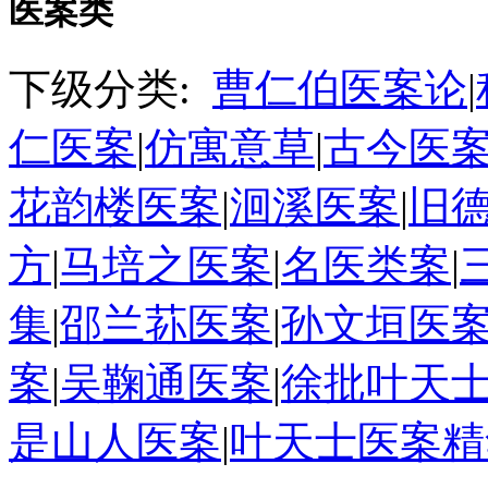
医案类
下级分类:
曹仁伯医案论
|
仁医案
|
仿寓意草
|
古今医
花韵楼医案
|
洄溪医案
|
旧
方
|
马培之医案
|
名医类案
|
集
|
邵兰荪医案
|
孙文垣医
案
|
吴鞠通医案
|
徐批叶天
是山人医案
|
叶天士医案精