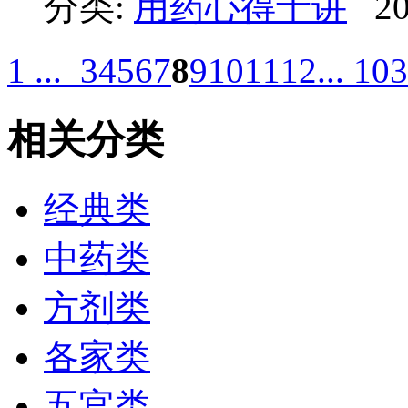
分类:
用药心得十讲
20
1 ...
3
4
5
6
7
8
9
10
11
12
... 103
相关分类
经典类
中药类
方剂类
各家类
五官类