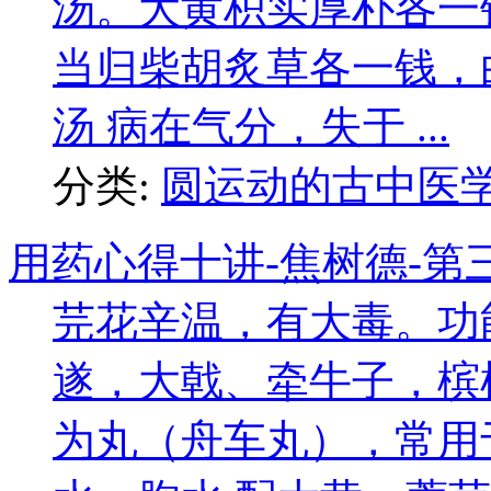
汤。大黄枳实厚朴各一
当归柴胡炙草各一钱，
汤 病在气分，失于 ...
分类:
圆运动的古中医
用药心得十讲-焦树德-第
芫花辛温，有大毒。功
遂，大戟、牵牛子，槟
为丸（舟车丸），常用