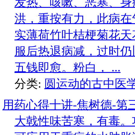
发热、咳嗽、恶寒、身
洪，重按有力，此病在
实薄荷竹叶桔梗菊花天
服后热退病减，过时仍
五钱即愈。粉白， ...
分类:
圆运动的古中医
用药心得十讲-焦树德-第
大戟性味苦寒，有毒。