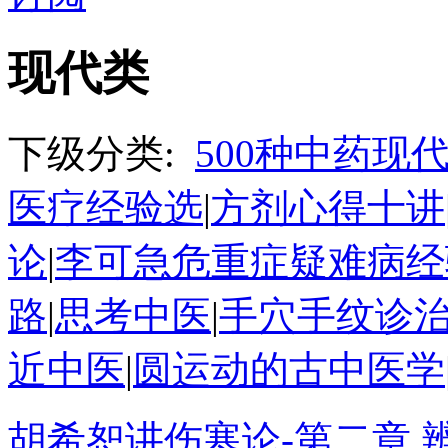
现代类
下级分类:
500种中药现
医疗经验选
|
方剂心得十讲
论
|
李可急危重症疑难病经
路
|
思考中医
|
手穴手纹诊
近中医
|
圆运动的古中医学
胡希恕讲伤寒论-第二章 