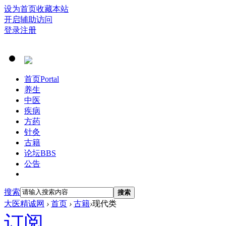
设为首页
收藏本站
开启辅助访问
登录
注册
首页
Portal
养生
中医
疾病
方药
针灸
古籍
论坛
BBS
公告
搜索
搜索
大医精诚网
›
首页
›
古籍
›
现代类
订阅