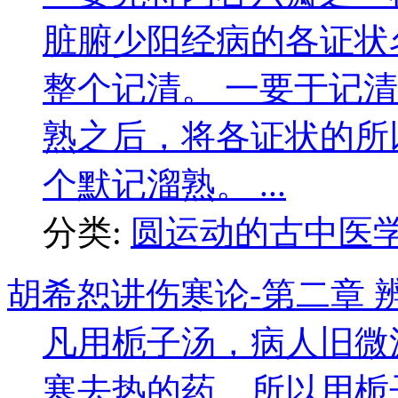
脏腑少阳经病的各证状
整个记清。 一要于记
熟之后，将各证状的所
个默记溜熟。 ...
分类:
圆运动的古中医
胡希恕讲伤寒论-第二章 
凡用栀子汤，病人旧微
寒去热的药，所以用栀