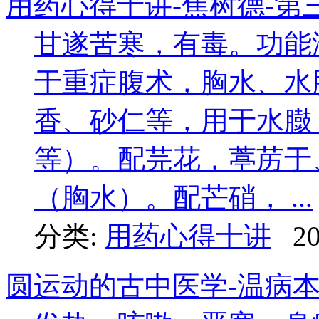
用药心得十讲-焦树德-第
甘遂苦寒，有毒。功能
于重症腹术，胸水、水
香、砂仁等，用于水臌
等）。配芫花，葶苈于
（胸水）。配芒硝， ...
分类:
用药心得十讲
20
圆运动的古中医学-温病本