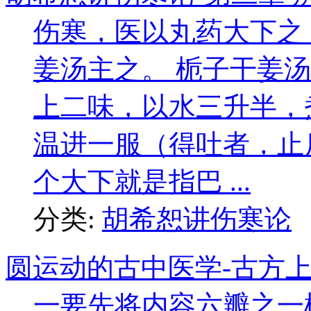
伤寒，医以丸药大下之
姜汤主之。 栀子干姜
上二味，以水三升半，
温进一服（得吐者，止
个大下就是指巴 ...
分类:
胡希恕讲伤寒论
圆运动的古中医学-古方
一要先将内容六瓣之一