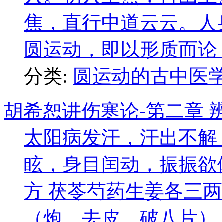
焦，直行中道云云。人
圆运动，即以形质而论 ..
分类:
圆运动的古中医
胡希恕讲伤寒论-第二章 
太阳病发汗，汗出不解
眩，身目闰动，振振欲
方 茯苓芍药生姜各三
（炮，去皮，破八片）