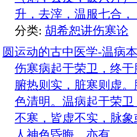
升，去滓，温服七合， ..
分类:
胡希恕讲伤寒论
圆运动的古中医学-温病本
伤寒病起于荣卫，终于
腑热则实，脏寒则虚。
色清明。温病起于荣卫
不寒，皆虚不实，脉象
人神色昏晦。亦有 ...