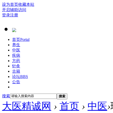
设为首页
收藏本站
开启辅助访问
登录
注册
首页
Portal
养生
中医
疾病
方药
针灸
古籍
论坛
BBS
公告
搜索
搜索
大医精诚网
›
首页
›
中医
›