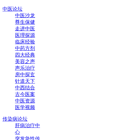
中医论坛
中医沙龙
尊生保健
走进中医
医理探源
临床经验
中药方剂
四大经典
美容之声
声乐治疗
房中探玄
针道天下
中西结合
古今医案
中医资源
医学视频
传染病论坛
肝病治疗中
心
突发急性传