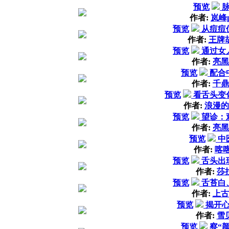
预览
作者:
岚峰pi
预览
从痘痘
作者:
王牌
预览
通过女
作者:
亮黑
预览
配合
作者:
千鼎
预览
看舌头变
作者:
浪漫的
预览
望诊：
作者:
亮黑
预览
中
作者:
喀喀
预览
舌头出
作者:
莎
预览
舌苔白
作者:
上古
预览
揭开
作者:
雪
预览
察“