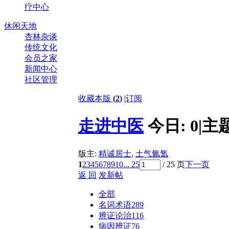
疗中心
休闲天地
杏林杂谈
传统文化
会员之家
新闻中心
社区管理
收藏本版
(
2
)
|
订阅
走进中医
今日:
0
|
主
版主:
精诚居士
,
土气氤氲
1
2
3
4
5
6
7
8
9
10
... 25
/ 25 页
下一页
返 回
发新帖
全部
名词术语
289
辨证论治
116
病因辨证
76