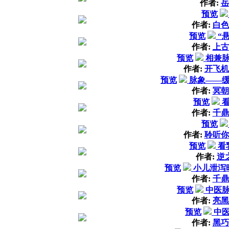
作者:
岳
预览
作者:
白色
预览
“
作者:
上古
预览
相兼
作者:
开飞机
预览
脉象——
作者:
冥朝
预览
作者:
千鼎
预览
作者:
聆听你
预览
看
作者:
逆
预览
小儿泄泻
作者:
千鼎
预览
中医
作者:
亮黑
预览
中
作者:
黑巧